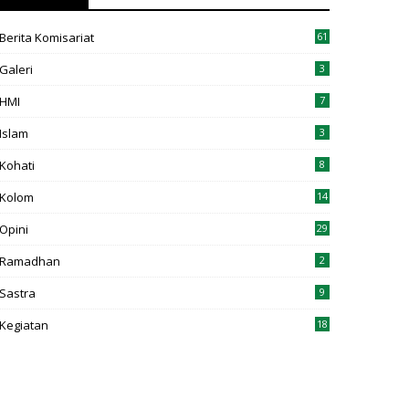
Berita Komisariat
61
Galeri
3
HMI
7
Islam
3
Kohati
8
Kolom
14
Opini
29
Ramadhan
2
Sastra
9
Kegiatan
18