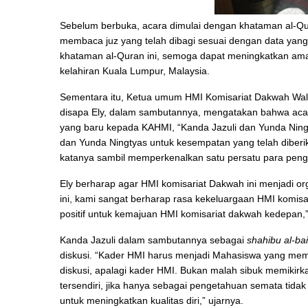
Sebelum berbuka, acara dimulai dengan khataman al-Qur
membaca juz yang telah dibagi sesuai dengan data yan
khataman al-Quran ini, semoga dapat meningkatkan amal
kelahiran Kuala Lumpur, Malaysia.
Sementara itu, Ketua umum HMI Komisariat Dakwah W
disapa Ely,
dalam sambutannya, mengatakan bahwa acar
yang baru kepada KAHMI, “Kanda Jazuli dan Yunda Ning
dan Yunda Ningtyas untuk kesempatan yang telah diberik
katanya sambil memperkenalkan satu persatu para pengu
Ely berharap agar HMI komisariat Dakwah ini menjadi org
ini, kami sangat berharap rasa kekeluargaan HMI komis
positif untuk kemajuan HMI komisariat dakwah kedepan,
Kanda Jazuli dalam sambutannya sebagai
shahibu al-ba
diskusi. “Kader HMI harus menjadi Mahasiswa yang memp
diskusi, apalagi kader HMI. Bukan malah sibuk memikirk
tersendiri, jika hanya sebagai pengetahuan semata tida
untuk meningkatkan kualitas diri,” ujarnya.