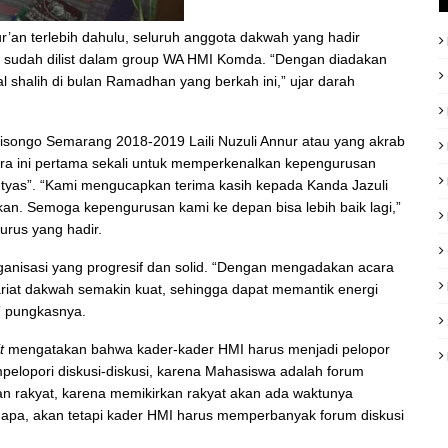
’an terlebih dahulu, seluruh anggota dakwah yang hadir
g sudah dilist dalam group WA HMI Komda. “Dengan diadakan
 shalih di bulan Ramadhan yang berkah ini,” ujar darah
alisongo Semarang
2018-2019
Laili Nuzuli Annur atau yang akrab
a ini pertama sekali untuk memperkenalkan kepengurusan
tyas”. “Kami mengucapkan terima kasih kepada Kanda Jazuli
an. Semoga kepengurusan kami ke depan bisa lebih baik lagi,”
rus yang hadir.
anisasi yang progresif dan solid. “D
engan mengadakan acara
ariat dakwah semakin kuat, sehingga dapat memantik energi
” pungkasnya.
it
mengatakan bahwa kader-kader HMI harus menjadi pelopor
elopori diskusi-diskusi, karena Mahasiswa adalah forum
an rakyat, karena memikirkan rakyat akan ada waktunya
k apa, akan tetapi kader HMI harus memperbanyak forum diskusi