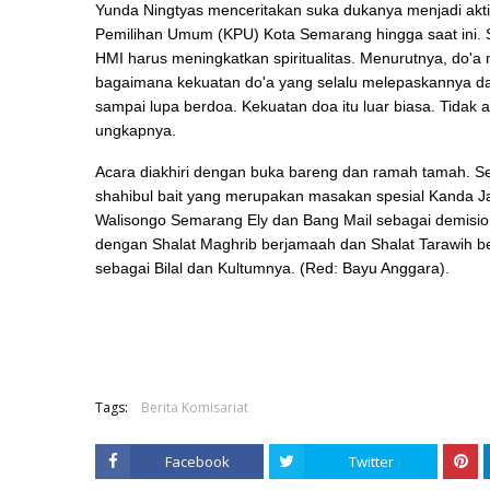
Yunda Ningtyas menceritakan suka dukanya menjadi akti
Pemilihan Umum (KPU) Kota Semarang hingga saat ini. S
HMI harus meningkatkan spiritualitas. Menurutnya, do'a
bagaimana kekuatan do'a yang selalu melepaskannya da
sampai lupa berdoa. Kekuatan doa itu luar biasa. Tidak 
ungkapnya.
Acara diakhiri dengan buka bareng dan ramah tamah. Se
shahibul bait yang merupakan masakan spesial Kanda J
Walisongo Semarang Ely dan Bang Mail sebagai demision
dengan Shalat Maghrib berjamaah dan Shalat Tarawih b
sebagai Bilal dan Kultumnya. (Red: Bayu Anggara)
.
Tags:
Berita Komisariat
Facebook
Twitter