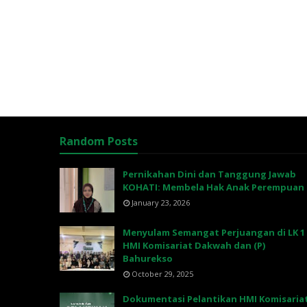
Random Posts
Pernikahan Dini dan Tanggung Jawab
KOHATI: Membela Hak Anak Perempuan
January 23, 2026
Menyulam Semangat Perjuangan di LK 1
HMI Komisariat Dakwah dan (P)
Bahurekso
October 29, 2025
Dokumentasi Pelantikan HMI Komisaria