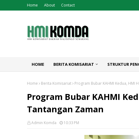
Home
About
Contact
HOME
BERITA KOMISARIAT
STRUKTUR PEN
Home
Berita Komisariat
Program Bubar KAHMI Kedua, HMI H
Program Bubar KAHMI Kedu
Tantangan Zaman
Admin Komda
10:33 PM