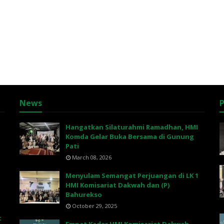
News
P
Hangatkan Silaturahmi Ramadhan, HMI
Komda Gelar Buka Bersama di Gunung
Pati
March 08, 2026
Menyulam Semangat Perjuangan di LK 1
HMI Komisariat Dakwah dan (P)
Bahurekso
October 29, 2025
t