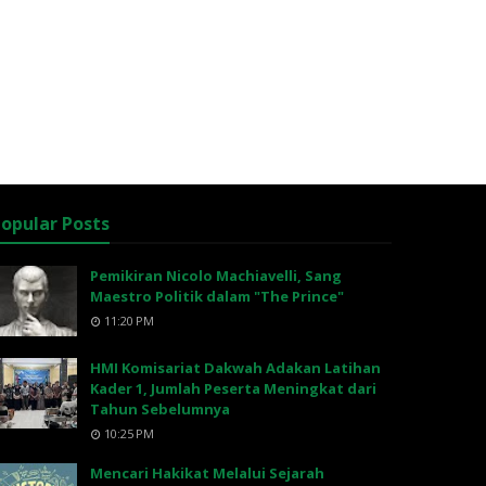
opular Posts
Pemikiran Nicolo Machiavelli, Sang
Maestro Politik dalam "The Prince"
11:20 PM
HMI Komisariat Dakwah Adakan Latihan
Kader 1, Jumlah Peserta Meningkat dari
Tahun Sebelumnya
10:25 PM
Mencari Hakikat Melalui Sejarah