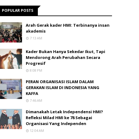
POPULAR POSTS
Arah Gerak kader HMI: Terbinanya insan
akademis
7:13 AM
Kader Bukan Hanya Sekedar Ikut, Tapi
Mendorong Arah Perubahan Secara
Progresif
8:08 PM
PERAN ORGANISASI ISLAM DALAM
GERAKAN ISLAM DI INDONESIA YANG
KAFFA
7:46 AM
Dimanakah Letak Independensi HMI?
Refleksi Milad HMI ke 78 Sebagai
Organisasi Yang Independen
12:04 AM