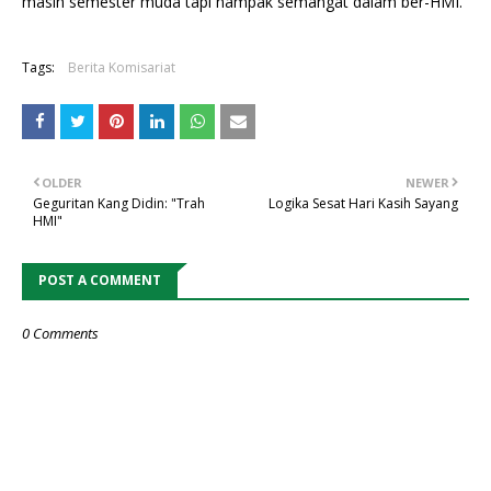
masih semester muda tapi nampak semangat dalam ber-HMI.
Tags:
Berita Komisariat
OLDER
NEWER
Geguritan Kang Didin: "Trah
Logika Sesat Hari Kasih Sayang
HMI"
POST A COMMENT
0 Comments