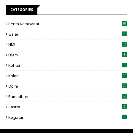
CATEGORIES
Berita Komisariat
61
Galeri
3
HMI
7
Islam
3
Kohati
8
Kolom
14
Opini
29
Ramadhan
2
Sastra
9
Kegiatan
18