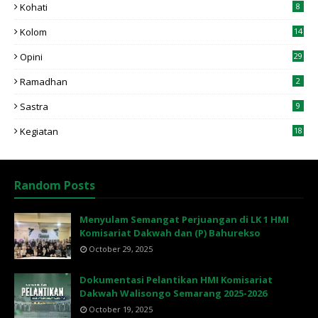
Kohati
8
Kolom
14
Opini
29
Ramadhan
2
Sastra
9
Kegiatan
18
Random Posts
Menyulam Semangat Perjuangan di LK 1 HMI
Komisariat Dakwah dan (P) Bahurekso
October 29, 2025
Dokumentasi Pelantikan HMI Komisariat
Dakwah Walisongo Semarang 2025-2026
October 19, 2025